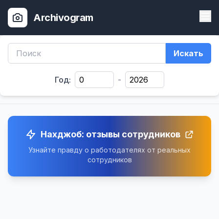
Archivogram
Искать
Год:
-
Нахджоб: отзывы сотрудников
Узнайте правду о работодателях от реальных
сотрудников