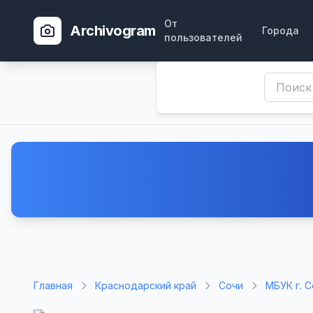
От
Archivogram
Города
пользователей
Главная
Краснодарский край
Сочи
МБУК г. 