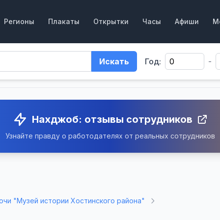
Регионы
Плакаты
Открытки
Часы
Афиши
М
Искать
Год:
-
Нахджоб: отзывы сотрудников
Узнайте правду о работодателях от реальных сотрудников
Сочи "Музей истории Хостинского района"