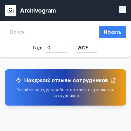
Archivogram
Искать
Год:
-
Нахджоб: отзывы сотрудников
Узнайте правду о работодателях от реальных
сотрудников