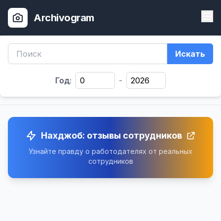
Archivogram
Искать
Год:
-
Нахджоб: отзывы сотрудников
Узнайте правду о работодателях от реальных
сотрудников