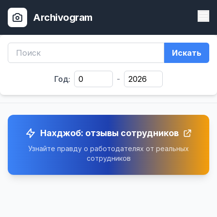
Archivogram
Искать
Год:
-
Нахджоб: отзывы сотрудников
Узнайте правду о работодателях от реальных
сотрудников