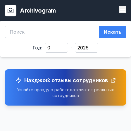
Archivogram
Искать
Год:
-
Нахджоб: отзывы сотрудников
Узнайте правду о работодателях от реальных
сотрудников