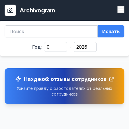
Archivogram
Искать
Год:
-
Нахджоб: отзывы сотрудников
Узнайте правду о работодателях от реальных
сотрудников