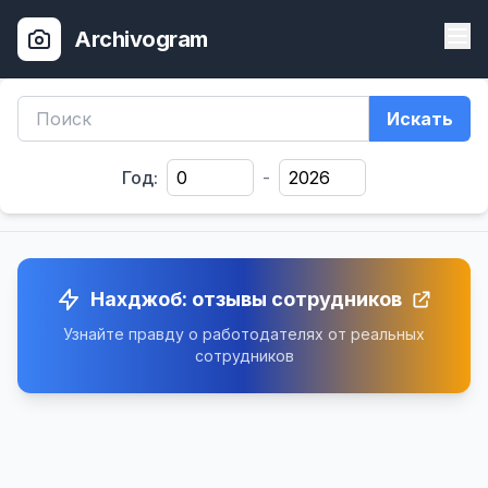
Archivogram
Искать
Год:
-
Нахджоб: отзывы сотрудников
Узнайте правду о работодателях от реальных
сотрудников