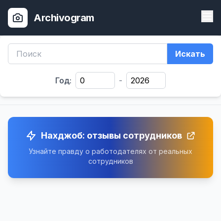
Archivogram
Искать
Год:
-
Нахджоб: отзывы сотрудников
Узнайте правду о работодателях от реальных
сотрудников