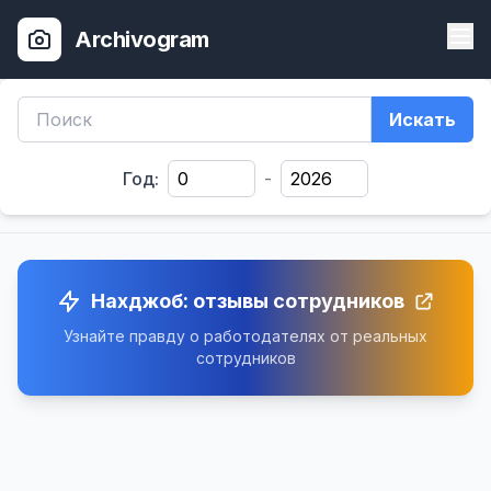
Archivogram
Искать
Год:
-
Нахджоб: отзывы сотрудников
Узнайте правду о работодателях от реальных
сотрудников