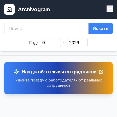
Archivogram
Искать
Год:
-
Нахджоб: отзывы сотрудников
Узнайте правду о работодателях от реальных
сотрудников