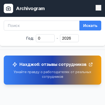
Archivogram
Искать
Год:
-
Нахджоб: отзывы сотрудников
Узнайте правду о работодателях от реальных
сотрудников