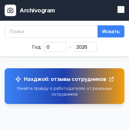
Archivogram
Искать
Год:
-
Нахджоб: отзывы сотрудников
Узнайте правду о работодателях от реальных
сотрудников