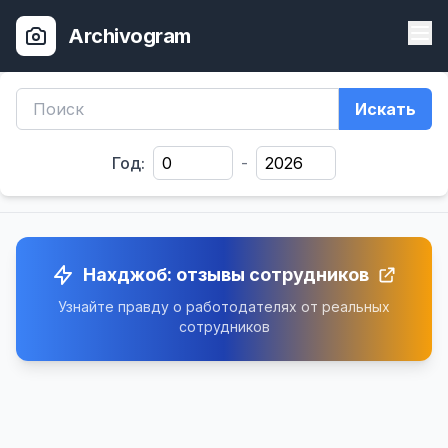
Archivogram
Искать
Год:
-
Нахджоб: отзывы сотрудников
Узнайте правду о работодателях от реальных
сотрудников