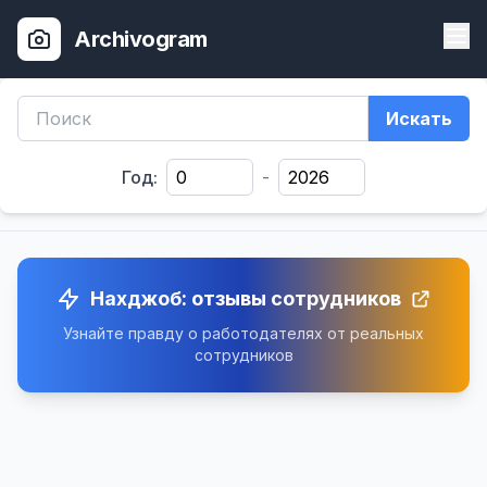
Archivogram
Искать
Год:
-
Нахджоб: отзывы сотрудников
Узнайте правду о работодателях от реальных
сотрудников