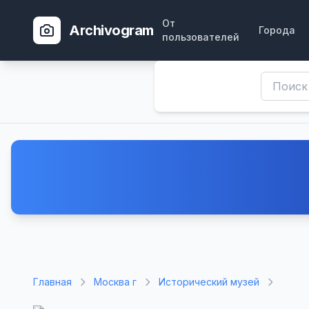
От
Archivogram
Города
пользователей
Главная
Москва г
Исторический музей