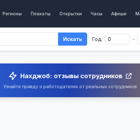
Регионы
Плакаты
Открытки
Часы
Афиши
М
Искать
Год:
-
Нахджоб: отзывы сотрудников
Узнайте правду о работодателях от реальных сотрудников