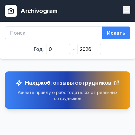
Archivogram
Искать
Год:
-
Нахджоб: отзывы сотрудников
Узнайте правду о работодателях от реальных
сотрудников