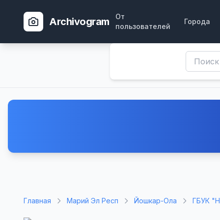
От
Archivogram
Города
пользователей
Главная
Марий Эл Респ
Йошкар-Ола
ГБУК "Н