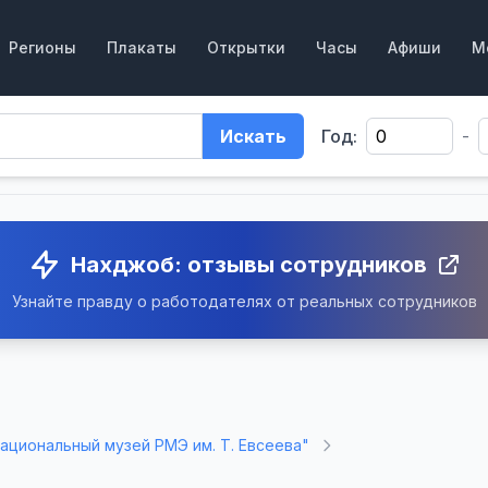
Регионы
Плакаты
Открытки
Часы
Афиши
М
Искать
Год:
-
Нахджоб: отзывы сотрудников
Узнайте правду о работодателях от реальных сотрудников
ациональный музей РМЭ им. Т. Евсеева"