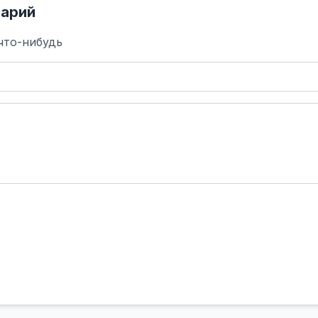
арий
что-нибудь