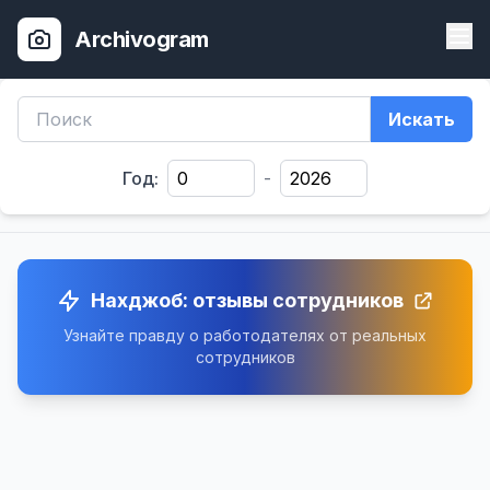
Archivogram
Искать
Год:
-
Нахджоб: отзывы сотрудников
Узнайте правду о работодателях от реальных
сотрудников