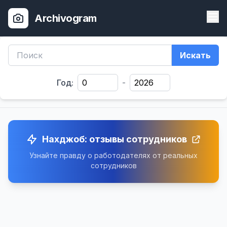
Archivogram
Искать
Год:
-
Нахджоб: отзывы сотрудников
Узнайте правду о работодателях от реальных
сотрудников