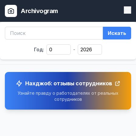
Archivogram
Искать
Год:
-
Нахджоб: отзывы сотрудников
Узнайте правду о работодателях от реальных
сотрудников