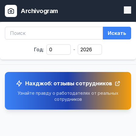
Archivogram
Искать
Год:
-
Нахджоб: отзывы сотрудников
Узнайте правду о работодателях от реальных
сотрудников