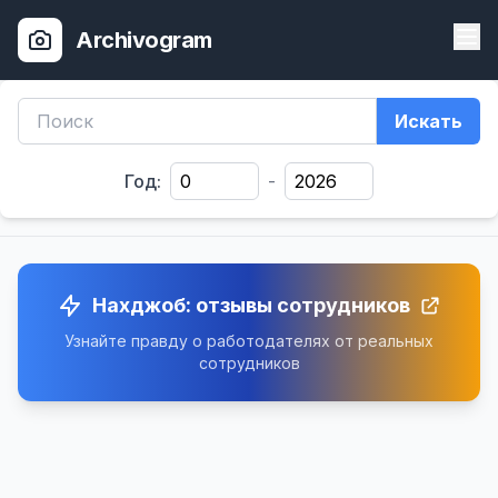
Archivogram
Искать
Год:
-
Нахджоб: отзывы сотрудников
Узнайте правду о работодателях от реальных
сотрудников