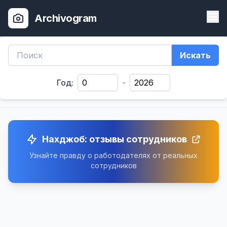
Archivogram
Искать
Год:
-
Нахджоб: отзывы сотрудников
Узнайте правду о работодателях от реальных
сотрудников