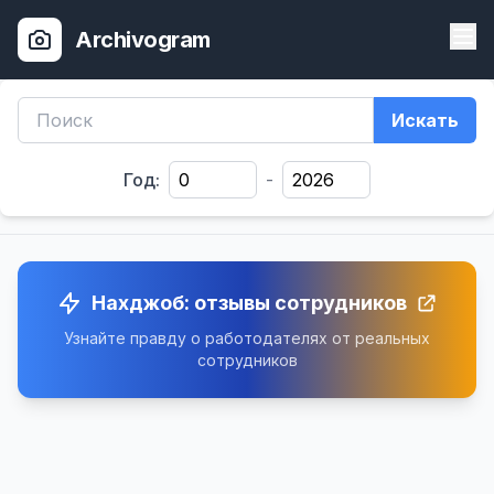
Archivogram
Искать
Год:
-
Нахджоб: отзывы сотрудников
Узнайте правду о работодателях от реальных
сотрудников