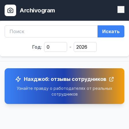
Archivogram
Искать
Год:
-
Нахджоб: отзывы сотрудников
Узнайте правду о работодателях от реальных
сотрудников