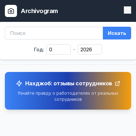
Archivogram
Искать
Год:
-
Нахджоб: отзывы сотрудников
Узнайте правду о работодателях от реальных
сотрудников