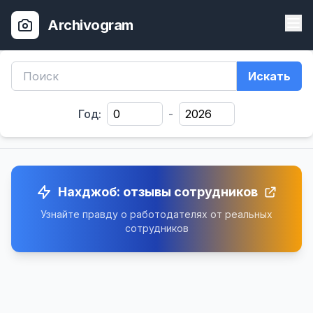
Archivogram
Искать
Год:
-
Нахджоб: отзывы сотрудников
Узнайте правду о работодателях от реальных
сотрудников