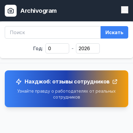
Archivogram
Искать
Год:
-
Нахджоб: отзывы сотрудников
Узнайте правду о работодателях от реальных
сотрудников