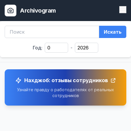
Archivogram
Искать
Год:
-
Нахджоб: отзывы сотрудников
Узнайте правду о работодателях от реальных
сотрудников