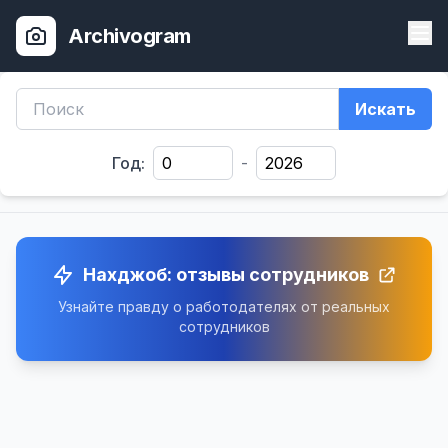
Archivogram
Искать
Год:
-
Нахджоб: отзывы сотрудников
Узнайте правду о работодателях от реальных
сотрудников