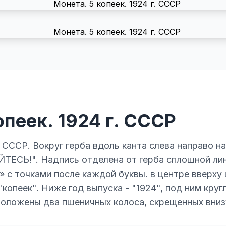
опеек. 1924 г. СССР
б СССР. Вокруг герба вдоль канта слева направо
СЬ!". Надпись отделена от герба сплошной лин
 с точками после каждой буквы. в центре вверху 
"копеек". Ниже год выпуска - "1924", под ним круг
оложены два пшеничных колоса, скрещенных внизу