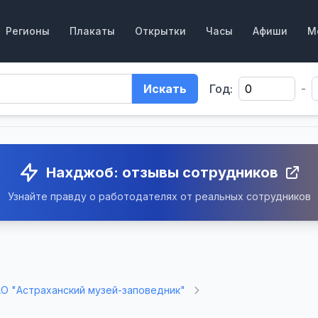
Регионы
Плакаты
Открытки
Часы
Афиши
М
Искать
Год:
-
Нахджоб: отзывы сотрудников
Узнайте правду о работодателях от реальных сотрудников
АО "Астраханский музей-заповедник"