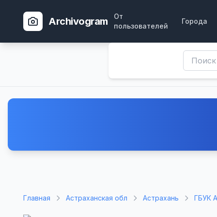
От
Archivogram
Города
пользователей
Главная
Астраханская обл
Астрахань
ГБУК 