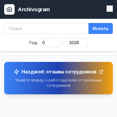
Archivogram
Искать
Год:
-
Нахджоб: отзывы сотрудников
Узнайте правду о работодателях от реальных
сотрудников