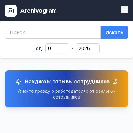
Archivogram
Искать
Год:
-
Нахджоб: отзывы сотрудников
Узнайте правду о работодателях от реальных
сотрудников