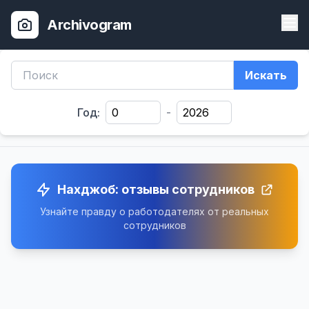
Archivogram
Искать
Год:
-
Нахджоб: отзывы сотрудников
Узнайте правду о работодателях от реальных
сотрудников