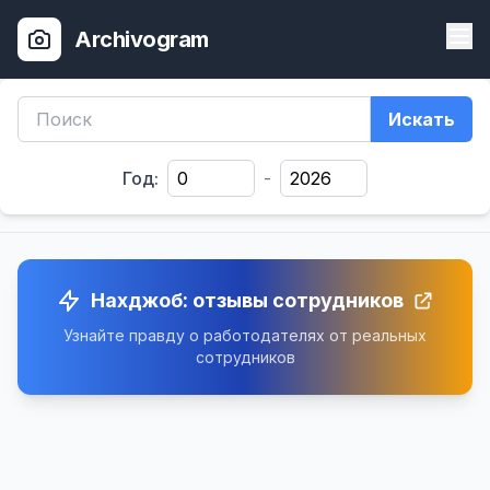
Archivogram
Искать
Год:
-
Нахджоб: отзывы сотрудников
Узнайте правду о работодателях от реальных
сотрудников