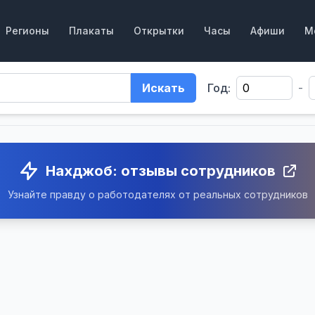
Регионы
Плакаты
Открытки
Часы
Афиши
М
Искать
Год:
-
Нахджоб: отзывы сотрудников
Узнайте правду о работодателях от реальных сотрудников