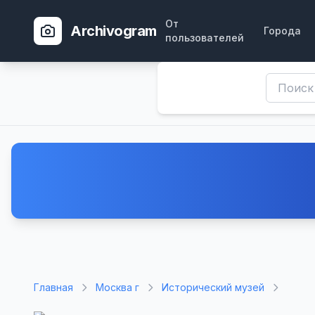
От
Archivogram
Города
пользователей
Главная
Москва г
Исторический музей