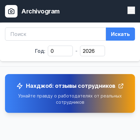
Archivogram
Искать
Год:
-
Нахджоб: отзывы сотрудников
Узнайте правду о работодателях от реальных
сотрудников