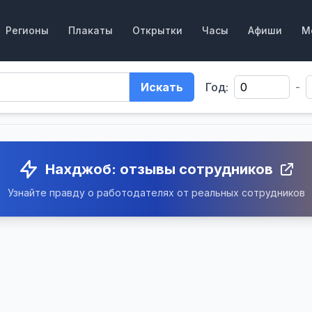
Регионы
Плакаты
Открытки
Часы
Афиши
М
Искать
Год:
-
Нахджоб: отзывы сотрудников
Узнайте правду о работодателях от реальных сотрудников