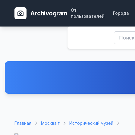
От
Archivogram
Города
пользователей
Главная
Москва г
Исторический музей