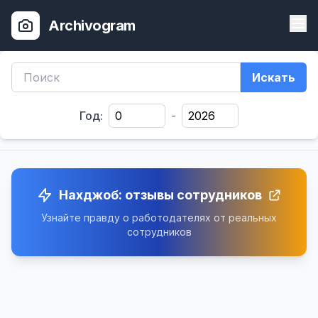
Archivogram
Искать
Год:
-
Нахджоб: отзывы сотрудников
Узнайте правду о работодателях от реальных
сотрудников