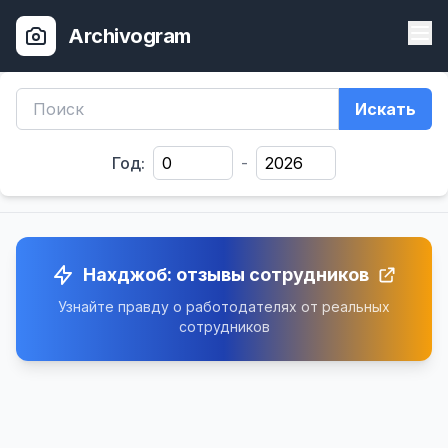
Archivogram
Искать
Год:
-
Нахджоб: отзывы сотрудников
Узнайте правду о работодателях от реальных
сотрудников