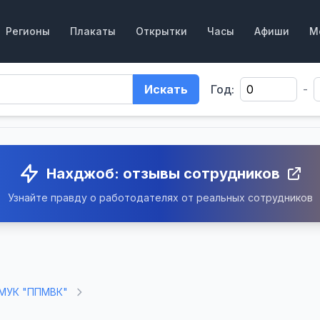
Регионы
Плакаты
Открытки
Часы
Афиши
М
Искать
Год:
-
Нахджоб: отзывы сотрудников
Узнайте правду о работодателях от реальных сотрудников
МУК "ППМВК"