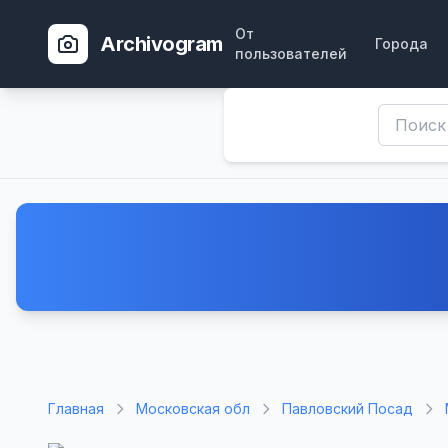
От
Archivogram
Города
пользователей
Главная
Московская обл
Павловский Посад