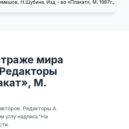
страже мира
 Редакторы
акат», М.
авторов. Редакторы А.
ем углу надпись"На
сти.