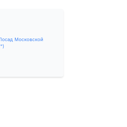
 Посад Московской
")