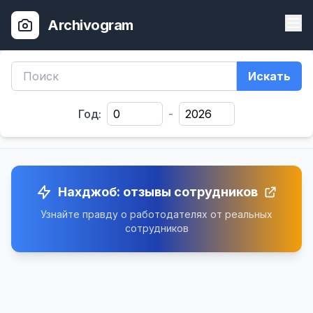
Archivogram
Искать
Год:
-
Нахджоб: отзывы сотрудников
Узнайте правду о работодателях от реальных
сотрудников