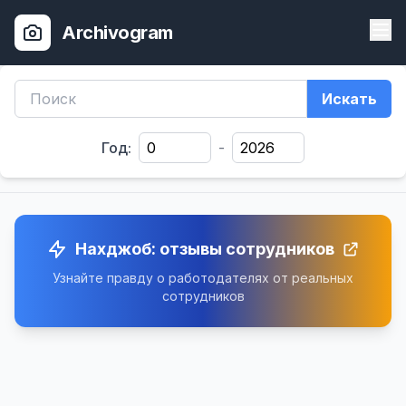
Archivogram
Искать
Год:
-
Нахджоб: отзывы сотрудников
Узнайте правду о работодателях от реальных
сотрудников