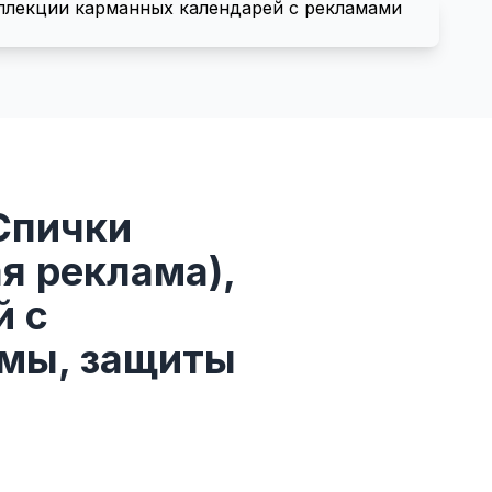
Спички
я реклама),
й с
амы, защиты