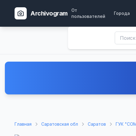
От
Archivogram
Города
пользователей
Главная
Саратовская обл
Саратов
ГУК "СО