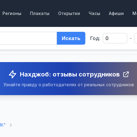
Регионы
Плакаты
Открытки
Часы
Афиши
М
Искать
Год:
-
Нахджоб: отзывы сотрудников
Узнайте правду о работодателях от реальных сотрудников
МК"