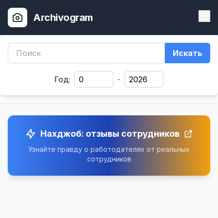
Archivogram
Искать
Год:
-
Нахджоб: отзывы сотрудников
Узнайте правду о работодателях от реальных
сотрудников