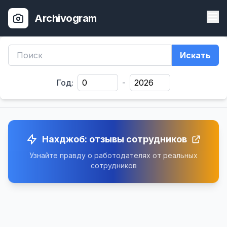
Archivogram
Искать
Год:
-
Нахджоб: отзывы сотрудников
Узнайте правду о работодателях от реальных
сотрудников