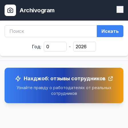
Archivogram
Искать
Год:
-
Нахджоб: отзывы сотрудников
Узнайте правду о работодателях от реальных
сотрудников