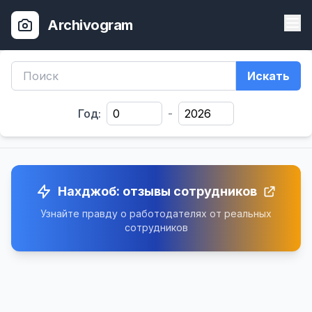
Archivogram
Искать
Год:
-
Нахджоб: отзывы сотрудников
Узнайте правду о работодателях от реальных
сотрудников