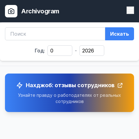
Archivogram
Искать
Год:
-
Нахджоб: отзывы сотрудников
Узнайте правду о работодателях от реальных
сотрудников